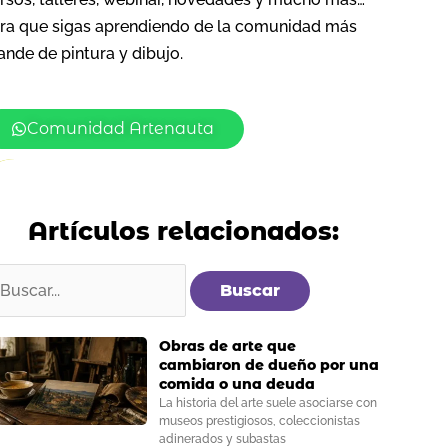
ra que sigas aprendiendo de la comunidad más
ande de pintura y dibujo.
Comunidad Artenauta
Artículos relacionados:
uscar
or:
Obras de arte que
cambiaron de dueño por una
comida o una deuda
La historia del arte suele asociarse con
museos prestigiosos, coleccionistas
adinerados y subastas