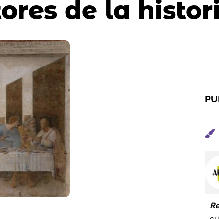
ores de la histor
PU
Re
cu