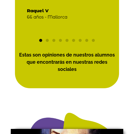
pers
Raquel V
66 años - Mallorca
José
68 añ
Estas son opiniones de nuestros alumnos
que encontrarás en nuestras redes
sociales