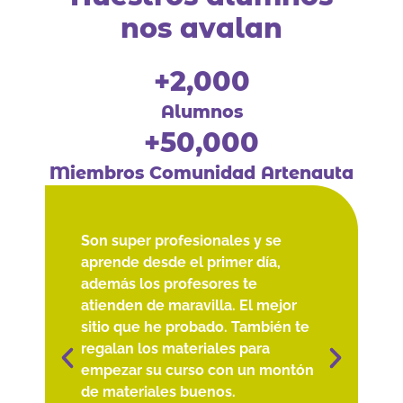
nos avalan
+
2,000
Alumnos
+
50,000
Miembros Comunidad Artenauta
Son super profesionales y se
Empe
¡¡¡¡¡¡
aprende desde el primer día,
inten
además los profesores te
técni
atienden de maravilla. El mejor
que s
sitio que he probado. También te
me h
regalan los materiales para
posi
empezar su curso con un montón
form
de materiales buenos.
reali