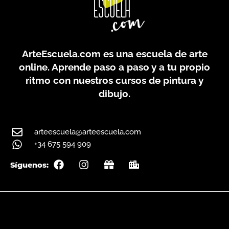
ArteEscuela.com
es una escuela de arte
online. Aprende paso a paso y a tu propio
ritmo con nuestros cursos de pintura y
dibujo.
arteescuela@arteescuela.com
+34 675 594 909
F
I
G
C
Síguenos:
a
n
i
i
c
s
f
t
e
t
t
y
Síguenos en Instagram…
b
a
o
g
o
r