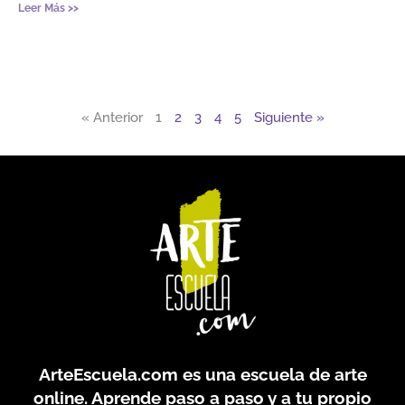
Leer Más >>
« Anterior
1
2
3
4
5
Siguiente »
ArteEscuela.com
es una escuela de arte
online. Aprende paso a paso y a tu propio