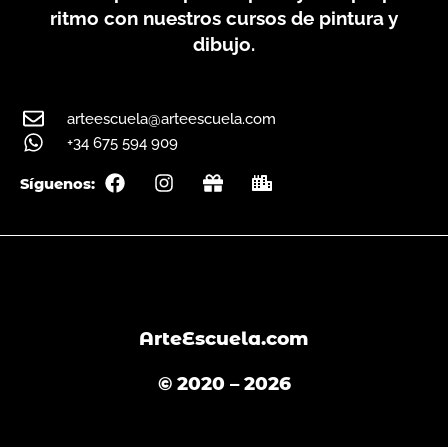
ritmo con nuestros cursos de pintura y
dibujo.
arteescuela@arteescuela.com
+34 675 594 909
F
I
G
C
Síguenos:
a
n
i
i
c
s
f
t
e
t
t
y
b
a
o
g
o
r
k
a
m
ArteEscuela.com
© 2020 – 2026
English
(
Inglés
)
Español