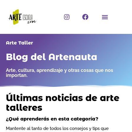
Ir
al
I
F
contenido
n
a
s
c
t
e
a
b
Arte Taller
g
o
r
o
Blog del Artenauta
a
k
m
Arte, cultura, aprendizaje y otras cosas que nos
importan.
Últimas noticias de arte
talleres
¿Qué aprenderás en esta categoría?
Mantente al tanto de todos los consejos y tips que