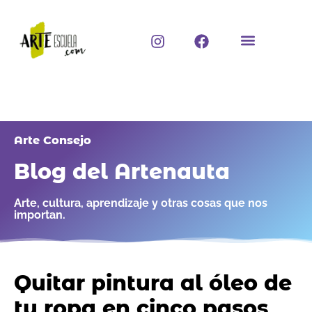
Ir
al
I
F
contenido
n
a
s
c
t
e
a
b
g
o
r
o
a
k
Arte Consejo
m
Blog del Artenauta
Arte, cultura, aprendizaje y otras cosas que nos
importan.
Quitar pintura al óleo de
tu ropa en cinco pasos