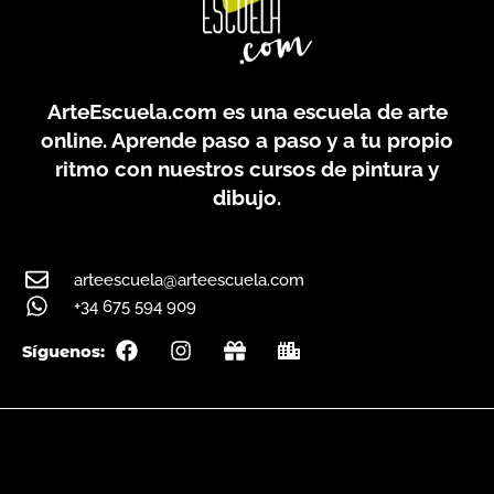
ArteEscuela.com
es una escuela de arte
online. Aprende paso a paso y a tu propio
ritmo con nuestros cursos de pintura y
dibujo.
arteescuela@arteescuela.com
+34 675 594 909
F
I
G
C
Síguenos:
a
n
i
i
c
s
f
t
e
t
t
y
b
a
o
g
o
r
k
a