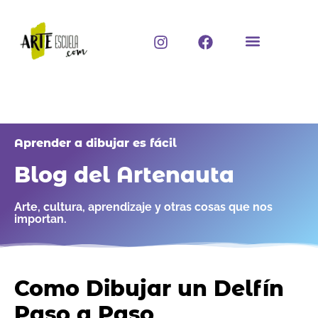
Ir
al
I
F
contenido
n
a
s
c
t
e
a
b
g
o
r
o
a
k
Aprender a dibujar es fácil
m
Blog del Artenauta
Arte, cultura, aprendizaje y otras cosas que nos
importan.
Como Dibujar un Delfín
Paso a Paso