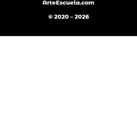
m
ArteEscuela.com
© 2020 – 2026
English
(
Inglés
)
Español