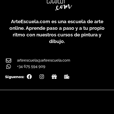
ArteEscuela.com
es una escuela de arte
online. Aprende paso a paso y a tu propio
ritmo con nuestros cursos de pintura y
dibujo.
arteescuela@arteescuela.com
+34 675 594 909
F
I
G
C
Síguenos:
a
n
i
i
c
s
f
t
e
t
t
y
b
a
o
g
o
r
k
a