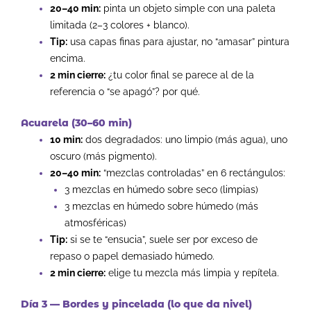
20–40 min:
pinta un objeto simple con una paleta
limitada (2–3 colores + blanco).
Tip:
usa capas finas para ajustar, no “amasar” pintura
encima.
2 min cierre:
¿tu color final se parece al de la
referencia o “se apagó”? por qué.
Acuarela (30–60 min)
10 min:
dos degradados: uno limpio (más agua), uno
oscuro (más pigmento).
20–40 min:
“mezclas controladas” en 6 rectángulos:
3 mezclas en húmedo sobre seco (limpias)
3 mezclas en húmedo sobre húmedo (más
atmosféricas)
Tip:
si se te “ensucia”, suele ser por exceso de
repaso o papel demasiado húmedo.
2 min cierre:
elige tu mezcla más limpia y repítela.
Día 3 — Bordes y pincelada (lo que da nivel)