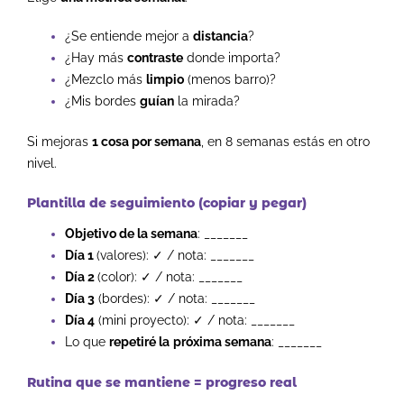
¿Se entiende mejor a
distancia
?
¿Hay más
contraste
donde importa?
¿Mezclo más
limpio
(menos barro)?
¿Mis bordes
guían
la mirada?
Si mejoras
1 cosa por semana
, en 8 semanas estás en otro
nivel.
Plantilla de seguimiento (copiar y pegar)
Objetivo de la semana
: _______
Día 1
(valores): ✓ / nota: _______
Día 2
(color): ✓ / nota: _______
Día 3
(bordes): ✓ / nota: _______
Día 4
(mini proyecto): ✓ / nota: _______
Lo que
repetiré la
próxima semana
: _______
Rutina que se mantiene = progreso real