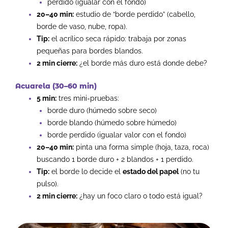
perdido (igualar con el fondo)
20–40 min:
estudio de “borde perdido” (cabello,
borde de vaso, nube, ropa).
Tip:
el acrílico seca rápido: trabaja por zonas
pequeñas para bordes blandos.
2 min cierre:
¿el borde más duro está donde debe?
Acuarela (30–60 min)
5 min:
tres mini-pruebas:
borde duro (húmedo sobre seco)
borde blando (húmedo sobre húmedo)
borde perdido (igualar valor con el fondo)
20–40 min:
pinta una forma simple (hoja, taza, roca)
buscando 1 borde duro + 2 blandos + 1 perdido.
Tip:
el borde lo decide el
estado del papel
(no tu
pulso).
2 min cierre:
¿hay un foco claro o todo está igual?