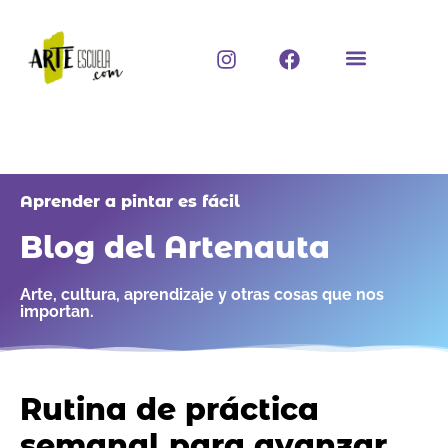
Ir
al
I
F
contenido
n
a
s
c
t
e
a
b
g
o
r
o
a
k
Aprender a pintar es fácil
m
Blog del Artenauta
Arte, cultura, aprendizaje y otras cosas que nos
importan.
Rutina de práctica
semanal para avanzar