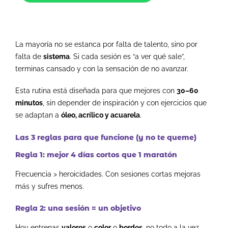
La mayoría no se estanca por falta de talento, sino por
falta de
sistema
. Si cada sesión es “a ver qué sale”,
terminas cansado y con la sensación de no avanzar.
Esta rutina está diseñada para que mejores con
30–60
minutos
, sin depender de inspiración y con ejercicios que
se adaptan a
óleo, acrílico y acuarela
.
Las 3 reglas para que funcione (y no te queme)
Regla 1: mejor 4 días cortos que 1 maratón
Frecuencia > heroicidades. Con sesiones cortas mejoras
más y sufres menos.
Regla 2: una sesión = un objetivo
Hoy entrenas
valores
o
color
o
bordes
, no todo a la vez.