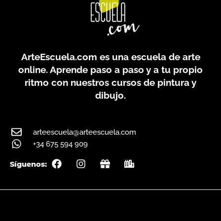
ArteEscuela.com
es una escuela de arte
online. Aprende paso a paso y a tu propio
ritmo con nuestros cursos de pintura y
dibujo.
arteescuela@arteescuela.com
+34 675 594 909
F
I
G
C
Síguenos:
a
n
i
i
c
s
f
t
e
t
t
y
b
a
o
g
o
r