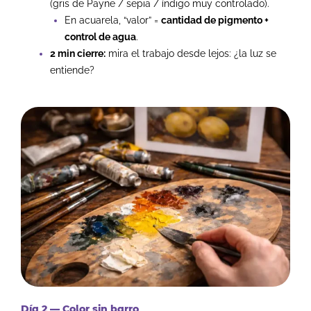
(gris de Payne / sepia / índigo muy controlado).
En acuarela, “valor” =
cantidad de pigmento +
control de agua
.
2 min cierre:
mira el trabajo desde lejos: ¿la luz se
entiende?
Día 2 — Color sin barro