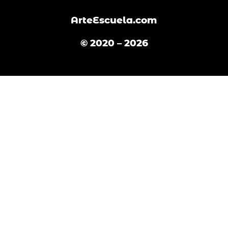
k
a
m
ArteEscuela.com
© 2020 – 2026
Español