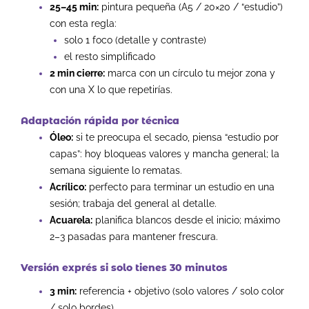
25–45 min:
pintura pequeña (A5 / 20×20 / “estudio”)
con esta regla:
solo 1 foco (detalle y contraste)
el resto simplificado
2 min cierre:
marca con un círculo tu mejor zona y
con una X lo que repetirías.
Adaptación rápida por técnica
Óleo:
si te preocupa el secado, piensa “estudio por
capas”: hoy bloqueas valores y mancha general; la
semana siguiente lo rematas.
Acrílico:
perfecto para terminar un estudio en una
sesión; trabaja del general al detalle.
Acuarela:
planifica blancos desde el inicio; máximo
2–3 pasadas para mantener frescura.
Versión exprés si solo tienes 30 minutos
3 min:
referencia + objetivo (solo valores / solo color
/ solo bordes).