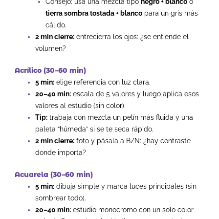
Consejo: usa una mezcla tipo
negro + blanco
o
tierra sombra tostada + blanco
para un gris más
cálido.
2 min cierre:
entrecierra los ojos: ¿se entiende el
volumen?
Acrílico (30–60 min)
5 min:
elige referencia con luz clara.
20–40 min:
escala de 5 valores y luego aplica esos
valores al estudio (sin color).
Tip:
trabaja con mezcla un pelín más fluida y una
paleta “húmeda” si se te seca rápido.
2 min cierre:
foto y pásala a B/N: ¿hay contraste
donde importa?
Acuarela (30–60 min)
5 min:
dibuja simple y marca luces principales (sin
sombrear todo).
20–40 min:
estudio monocromo con un solo color