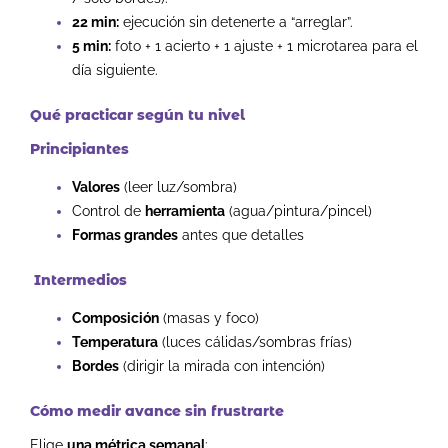
22 min:
ejecución sin detenerte a “arreglar”.
5 min:
foto + 1 acierto + 1 ajuste + 1 microtarea para el
día siguiente.
Qué practicar según tu nivel
Principiantes
Valores
(leer luz/sombra)
Control de
herramienta
(agua/pintura/pincel)
Formas grandes
antes que detalles
Intermedios
Composición
(masas y foco)
Temperatura
(luces cálidas/sombras frías)
Bordes
(dirigir la mirada con intención)
Cómo medir avance sin frustrarte
Elige
una métrica semanal
: