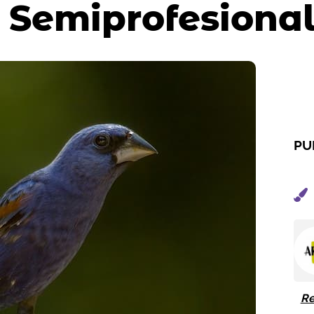
r Semiprofesional
PU
Re