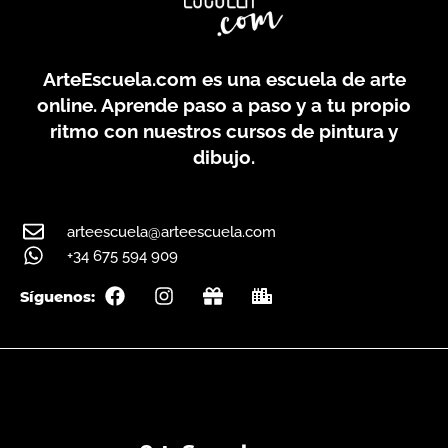
ArteEscuela.com
es una escuela de arte
online. Aprende paso a paso y a tu propio
ritmo con nuestros cursos de pintura y
dibujo.
arteescuela@arteescuela.com
+34 675 594 909
F
I
G
C
Síguenos:
a
n
i
i
c
s
f
t
e
t
t
y
b
a
o
g
o
r
k
a
m