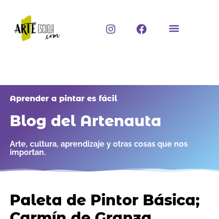
Ir
al
I
F
contenido
n
a
s
c
t
e
a
b
g
o
r
o
a
k
Aprender a pintar es fácil
m
Blog del Artenauta
Arte, cultura, aprendizaje y otras cosas que nos
importan.
Paleta de Pintor Básica;
Carmín de Granza