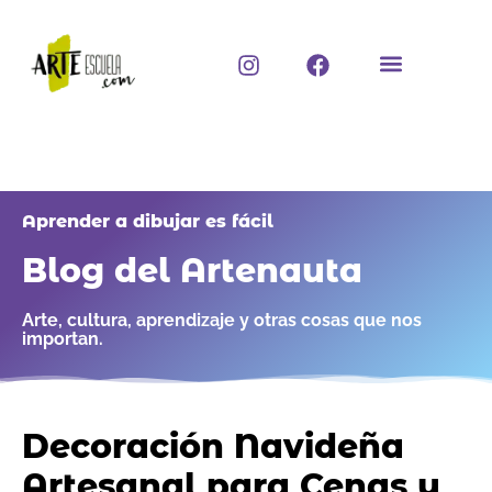
Ir
al
I
F
contenido
n
a
s
c
t
e
a
b
g
o
r
o
a
k
Aprender a dibujar es fácil
m
Blog del Artenauta
Arte, cultura, aprendizaje y otras cosas que nos
importan.
Decoración Navideña
Artesanal para Cenas y