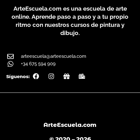
ArteEscuela.com
es una escuela de arte
online. Aprende paso a paso y a tu propio
ritmo con nuestros cursos de pintura y
dibujo.
arteescuela@arteescuela.com
+34 675 594 909
F
I
G
C
Síguenos:
a
n
i
i
c
s
f
t
e
t
t
y
b
a
o
g
o
r
k
a
m
ArteEscuela.com
© 2020 – 2026