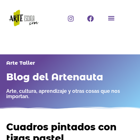
Ir
al
I
F
contenido
n
a
s
c
t
e
a
b
g
o
r
o
a
k
Arte Taller
m
Blog del Artenauta
Arte, cultura, aprendizaje y otras cosas que nos
importan.
Cuadros pintados con
tizas pastel