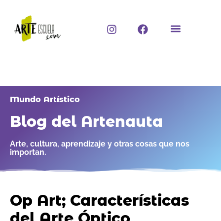
Ir
al
I
F
contenido
n
a
s
c
t
e
a
b
g
o
r
o
a
k
Mundo Artístico
m
Blog del Artenauta
Arte, cultura, aprendizaje y otras cosas que nos
importan.
Op Art; Características
del Arte Óptico