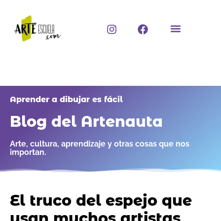
Ir
al
I
F
contenido
n
a
s
c
t
e
a
b
g
o
r
o
a
k
Aprender a dibujar es fácil
m
Blog del Artenauta
Arte, cultura, aprendizaje y otras cosas que nos
importan.
El truco del espejo que
usan muchos artistas