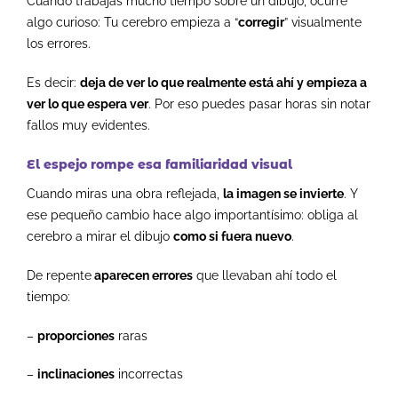
Cuando trabajas mucho tiempo sobre un dibujo, ocurre
algo curioso:
Tu cerebro empieza a “
corregir
” visualmente
los errores.
Es decir:
deja de ver lo que realmente está ahí y empieza a
ver lo que espera ver
.
Por eso puedes pasar horas sin notar
fallos muy evidentes.
El espejo rompe esa familiaridad visual
Cuando miras una obra reflejada,
la imagen se invierte
.
Y
ese pequeño cambio hace algo importantísimo:
obliga al
cerebro a mirar el dibujo
como si fuera nuevo
.
De repente
aparecen errores
que llevaban ahí todo el
tiempo:
–
proporciones
raras
–
inclinaciones
incorrectas