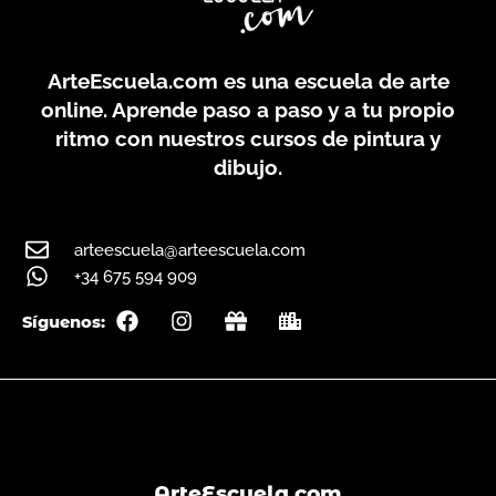
ArteEscuela.com
es una escuela de arte
online. Aprende paso a paso y a tu propio
ritmo con nuestros cursos de pintura y
dibujo.
arteescuela@arteescuela.com
+34 675 594 909
F
I
G
C
Síguenos:
a
n
i
i
c
s
f
t
e
t
t
y
b
a
o
g
o
r
k
a
m
ArteEscuela.com