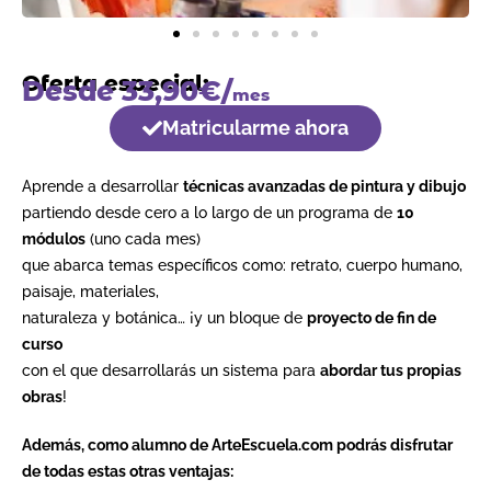
Oferta especial:
Desde 33,90€/
mes
Matricularme ahora
Aprende a desarrollar
técnicas avanzadas de pintura y dibujo
partiendo desde cero a lo largo de un programa de
10
módulos
(uno cada mes)
que abarca temas específicos como: retrato, cuerpo humano,
paisaje, materiales,
naturaleza y botánica… ¡y un bloque de
proyecto de fin de
curso
con el que desarrollarás un sistema para
abordar tus propias
obras
!
Además, como alumno de ArteEscuela.com podrás disfrutar
de todas estas otras ventajas: