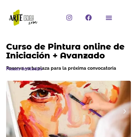
Ir
al
I
F
contenido
n
a
s
c
t
e
a
b
Curso de Pintura online de
g
o
r
o
Iniciación + Avanzado
a
k
m
Reserva ya tu plaza para la próxima convocatoria
Plazas limitadas