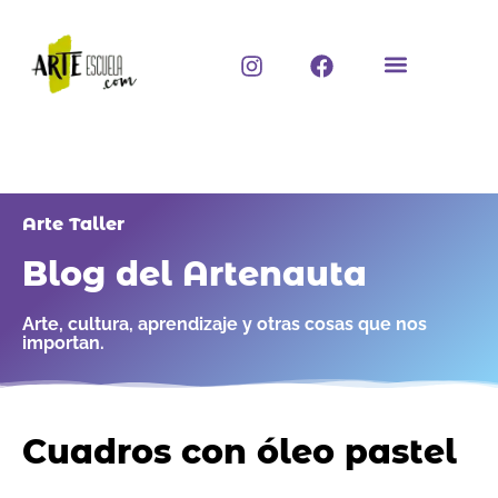
Ir
al
I
F
contenido
n
a
s
c
t
e
a
b
g
o
r
o
a
k
Arte Taller
m
Blog del Artenauta
Arte, cultura, aprendizaje y otras cosas que nos
importan.
Cuadros con óleo pastel