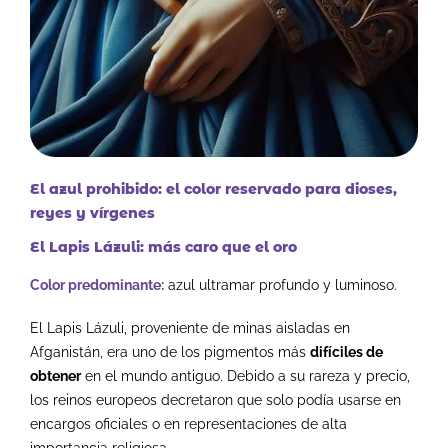
El azul prohibido: el color reservado para dioses,
reyes y vírgenes
El Lapis Lázuli: más caro que el oro
Color predominante:
azul ultramar profundo y luminoso.
El Lapis Lázuli, proveniente de minas aisladas en
Afganistán, era uno de los pigmentos más
difíciles de
obtener
en el mundo antiguo.
Debido a su rareza y precio,
los reinos europeos decretaron que solo podía usarse en
encargos oficiales o en representaciones de alta