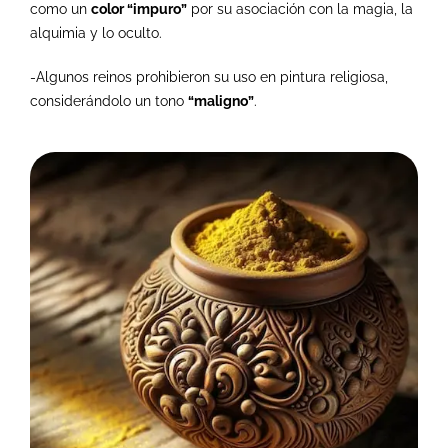
como un
color “impuro”
por su asociación con la magia, la
alquimia y lo oculto.
-Algunos reinos prohibieron su uso en pintura religiosa,
considerándolo un tono
“maligno”
.