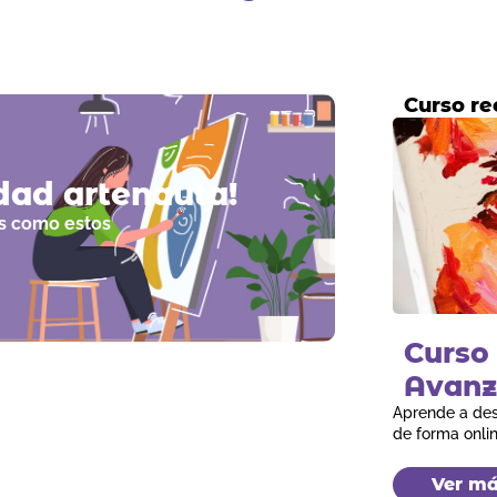
Curso r
dad artenauta!
los como estos
Curso 
Avanza
Aprende a des
de forma onli
Ver m