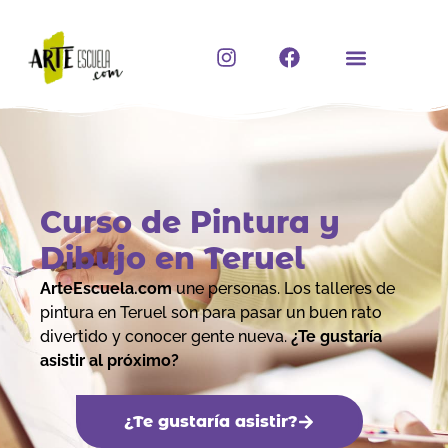
Ir
al
I
F
contenido
n
a
s
c
t
e
a
b
g
o
r
o
a
k
m
Curso de Pintura y
Dibujo en Teruel
ArteEscuela.com
une personas. Los talleres de
pintura en Teruel son para pasar un buen rato
divertido y conocer gente nueva.
¿Te gustaría
asistir al próximo?
¿Te gustaría asistir?