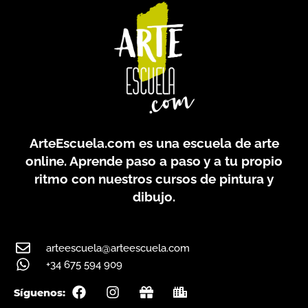
ArteEscuela.com
es una escuela de arte
online. Aprende paso a paso y a tu propio
ritmo con nuestros cursos de pintura y
dibujo.
arteescuela@arteescuela.com
+34 675 594 909
F
I
G
C
Síguenos:
a
n
i
i