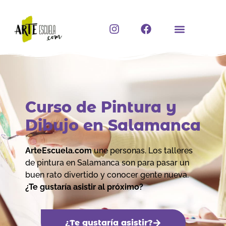
Ir
al
I
F
contenido
n
a
s
c
t
e
a
b
g
o
r
o
a
k
Curso de Pintura y
m
Dibujo en Salamanca
ArteEscuela.com
une personas. Los talleres
de pintura en Salamanca son para pasar un
buen rato divertido y conocer gente nueva.
¿Te gustaría asistir al próximo?
¿Te gustaría asistir?