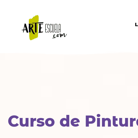
Ir
al
contenido
L
Curso de Pintur