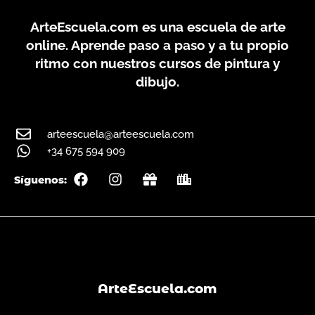
ArteEscuela.com
es una escuela de arte
online. Aprende paso a paso y a tu propio
ritmo con nuestros cursos de pintura y
dibujo.
arteescuela@arteescuela.com
+34 675 594 909
F
I
G
C
Síguenos:
a
n
i
i
c
s
f
t
e
t
t
y
b
a
o
g
o
r
k
a
m
ArteEscuela.com