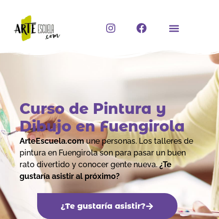
Ir
al
I
F
contenido
n
a
s
c
t
e
a
b
g
o
r
o
a
k
m
Curso de Pintura y
Dibujo en Fuengirola
ArteEscuela.com
une personas. Los talleres de
pintura en Fuengirola son para pasar un buen
rato divertido y conocer gente nueva.
¿Te
gustaría asistir al próximo?
¿Te gustaría asistir?