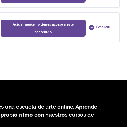
0% COMPLETADO
0/1 Pasos
Actualmente no tienes acceso a este
Expandir
contenido
d
0% COMPLETADO
0/1 Pasos
s una escuela de arte online. Aprende
 propio ritmo con nuestros cursos de