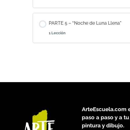
Texturización del fondo
Contenido de Tema
PARTE 5 – “Noche de Luna Llena”
1 Lección
Matices de color y zonas de clarida
Contenido de Tema
Máximas oscuridades
ArteEscuela.com
e
paso a paso y a tu
pintura y dibujo.