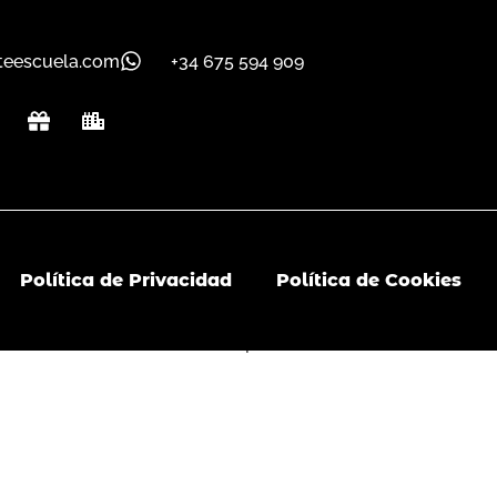
teescuela.com
+34 675 594 909
G
C
i
i
f
t
t
y
Política de Privacidad
Política de Cookies
m
Español