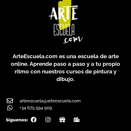
ArteEscuela.com
es una escuela de arte
online. Aprende paso a paso y a tu propio
ritmo con nuestros cursos de pintura y
dibujo.
arteescuela@arteescuela.com
+34 675 594 909
F
I
G
C
Síguenos:
a
n
i
i
c
s
f
t