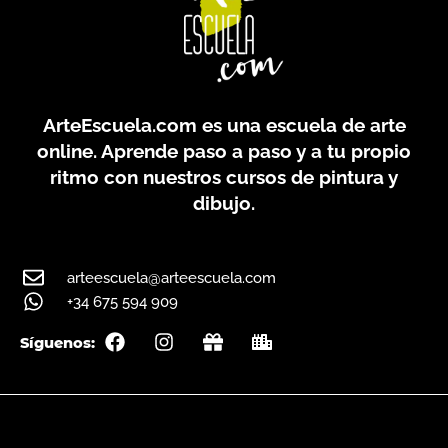
ArteEscuela.com
es una escuela de arte
online. Aprende paso a paso y a tu propio
ritmo con nuestros cursos de pintura y
dibujo.
arteescuela@arteescuela.com
+34 675 594 909
F
I
G
C
Síguenos:
a
n
i
i
c
s
f
t
e
t
t
y
b
a
o
g