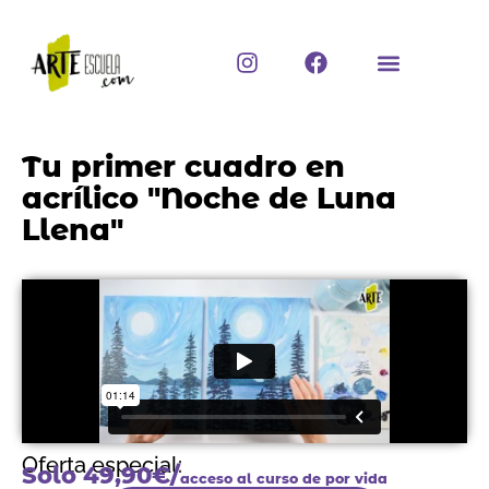
Ir
al
I
F
contenido
n
a
s
c
t
e
a
b
Tu primer cuadro en
g
o
r
o
acrílico "Noche de Luna
a
k
Llena"
m
Oferta especial:
Solo 49,90€/
acceso al curso de por vida