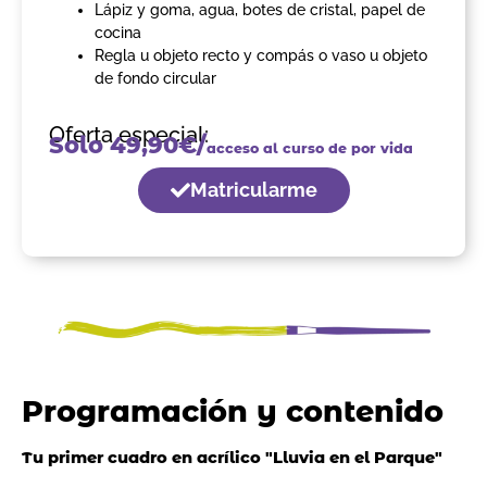
Lápiz y goma, agua, botes de cristal, papel de
cocina
Regla u objeto recto y compás o vaso u objeto
de fondo circular
Oferta especial:
Solo 49,90€/
acceso al curso de por vida
Matricularme
Programación y contenido
Tu primer cuadro en acrílico "Lluvia en el Parque"