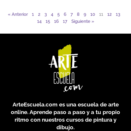
« Anterior
1
2
3
4
5
6
7
8
9
10
11
12
13
14
15
16
17
Siguiente »
ArteEscuela.com
es una escuela de arte
online. Aprende paso a paso y a tu propio
ritmo con nuestros cursos de pintura y
dibujo.