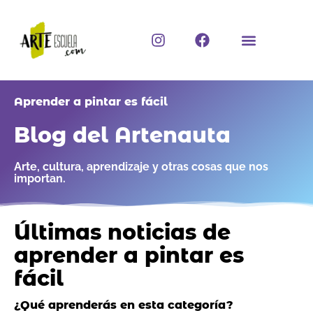
Ir
al
I
F
contenido
n
a
s
c
t
e
a
b
Aprender a pintar es fácil
g
o
r
o
Blog del Artenauta
a
k
m
Arte, cultura, aprendizaje y otras cosas que nos
importan.
Últimas noticias de
aprender a pintar es
fácil
¿Qué aprenderás en esta categoría?