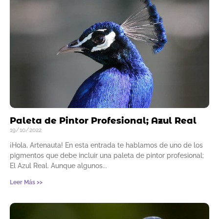
Paleta de Pintor Profesional; Azul Real
19/10/2022
¡Hola, Artenauta! En esta entrada te hablamos de uno de los
pigmentos que debe incluir una paleta de pintor profesional;
El Azul Real. Aunque algunos
Leer Más >>